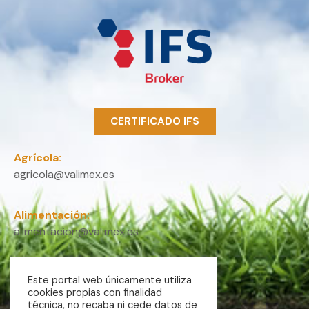
CERTIFICADO IFS
Agrícola:
agricola@valimex.es
Alimentación:
alimentacion@valimex.es
Internacional:
Este portal web únicamente utiliza
internacional@valimex.es
cookies propias con finalidad
técnica, no recaba ni cede datos de