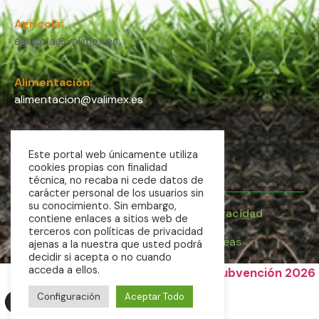
Agrícola:
agricola@valimex.es
Alimentación:
alimentacion@valimex.es
Internacional:
Este portal web únicamente utiliza
internacional@valimex.es
cookies propias con finalidad
técnica, no recaba ni cede datos de
carácter personal de los usuarios sin
su conocimiento. Sin embargo,
Aviso Legal
Política de Privacidad
contiene enlaces a sitios web de
Política de Cookies
terceros con políticas de privacidad
Diseñado por la Nube de Ideas
ajenas a la nuestra que usted podrá
decidir si acepta o no cuando
acceda a ellos.
Subvención 2026
Configuración
Aceptar Todo